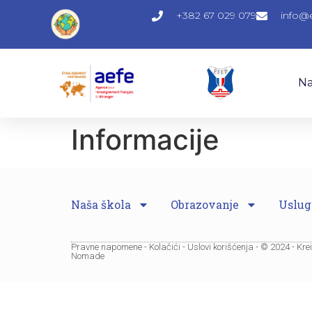
+382 67 029 079
info@
Na
Informacije
Naša škola
Obrazovanje
Uslug
Pravne napomene - Kolačići - Uslovi korišćenja - © 2024 - Kr
Nomade