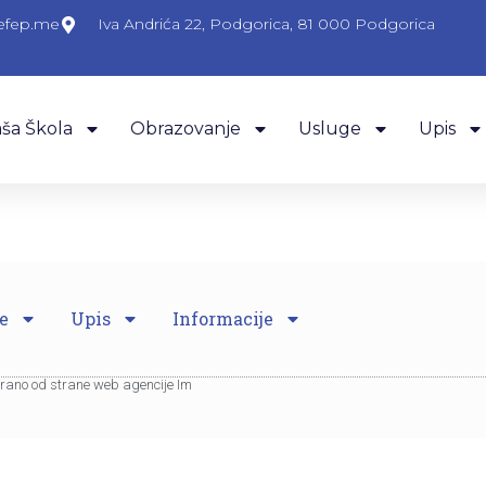
efep.me
Iva Andrića 22, Podgorica, 81 000 Podgorica
ša Škola
Obrazovanje
Usluge
Upis
e
Upis
Informacije
eirano od strane web agencije Im