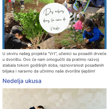
U okviru našeg projekta "Vrt", učenici su posadili drveće
u dvorištu. Ovo će nam omogućiti da pratimo razvoj
stabala tokom godišnjih doba, raznovrsnost posađenih
biljaka i naravno da učinimo naše dvorište ljepšim!
Nedelja ukusa