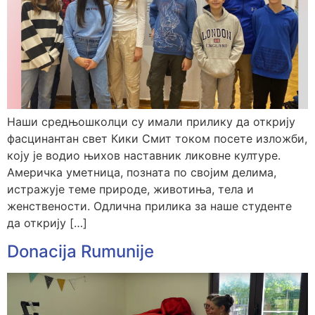
Наши средњошколци су имали прилику да открију
фасцинантан свет Кики Смит током посете изложби,
коју је водио њихов наставник ликовне културе.
Америчка уметница, позната по својим делима,
истражује теме природе, животиња, тела и
женствености. Одлична прилика за наше студенте
да открију […]
Donacija Rumunije