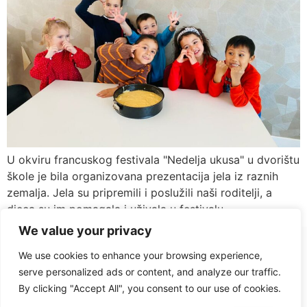
U okviru francuskog festivala "Nedelja ukusa" u dvorištu
škole je bila organizovana prezentacija jela iz raznih
zemalja. Jela su pripremili i poslužili naši roditelji, a
djeca su im pomagala i uživala u festivalu.
We value your privacy
+382 67 029 079
We use cookies to enhance your browsing experience,
serve personalized ads or content, and analyze our traffic.
By clicking "Accept All", you consent to our use of cookies.
Pravne napomene - Kolačići - Uslovi