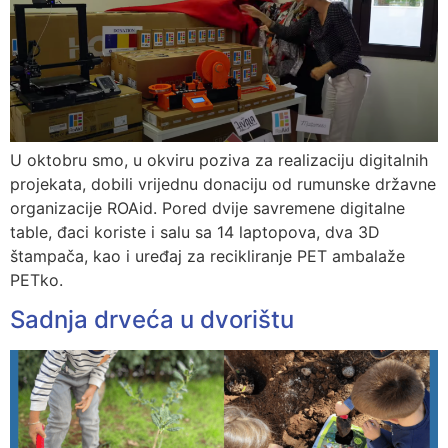
U oktobru smo, u okviru poziva za realizaciju digitalnih
projekata, dobili vrijednu donaciju od rumunske državne
organizacije ROAid. Pored dvije savremene digitalne
table, đaci koriste i salu sa 14 laptopova, dva 3D
štampača, kao i uređaj za recikliranje PET ambalaže
PETko.
Sadnja drveća u dvorištu